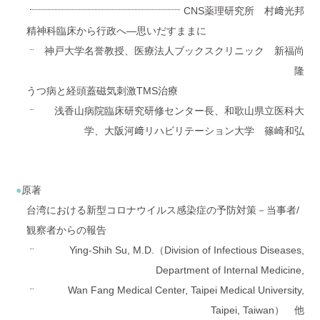
CNS薬理研究所 村﨑光邦
精神科臨床から行政へ―思いだすままに
神戸大学名誉教授、医療法人ブックスクリニック 新福尚
隆
うつ病と経頭蓋磁気刺激TMS治療
浅香山病院臨床研究研修センター長、和歌山県立医科大
学、大阪河﨑リハビリテーション大学 篠崎和弘
原著
台湾における新型コロナウイルス感染症の予防対策－当事者/
観察者からの報告
Ying-Shih Su, M.D.（Division of Infectious Diseases,
Department of Internal Medicine,
Wan Fang Medical Center, Taipei Medical University,
Taipei, Taiwan） 他