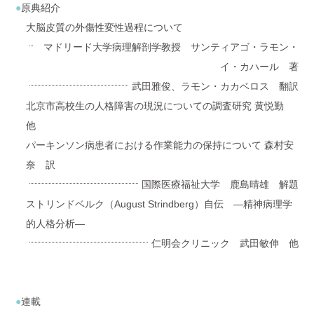
原典紹介
大脳皮質の外傷性変性過程について
マドリード大学病理解剖学教授 サンティアゴ・ラモン・
イ・カハール 著
武田雅俊、ラモン・カカベロス 翻訳
北京市高校生の人格障害の現況についての調査研究 黄悦勤
他
パーキンソン病患者における作業能力の保持について 森村安
奈 訳
国際医療福祉大学 鹿島晴雄 解題
ストリンドベルク（August Strindberg）自伝 ―精神病理学
的人格分析―
仁明会クリニック 武田敏伸 他
連載