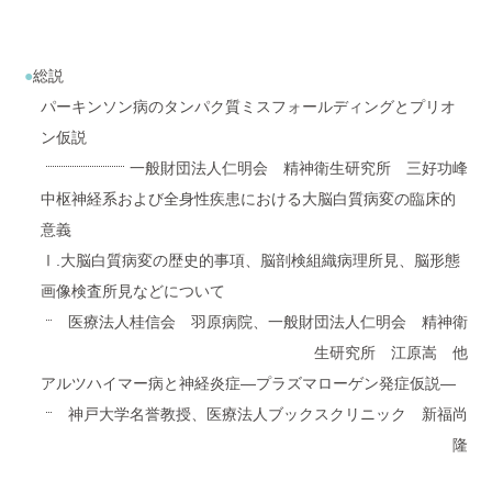
総説
パーキンソン病のタンパク質ミスフォールディングとプリオ
ン仮説
一般財団法人仁明会 精神衛生研究所 三好功峰
中枢神経系および全身性疾患における大脳白質病変の臨床的
意義
Ⅰ.大脳白質病変の歴史的事項、脳剖検組織病理所見、脳形態
画像検査所見などについて
医療法人桂信会 羽原病院、一般財団法人仁明会 精神衛
生研究所 江原嵩 他
アルツハイマー病と神経炎症―プラズマローゲン発症仮説―
神戸大学名誉教授、医療法人ブックスクリニック 新福尚
隆