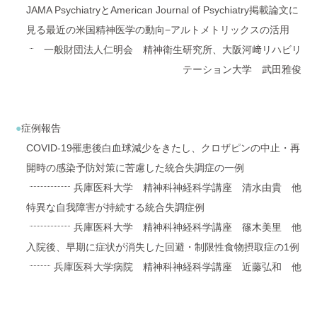
JAMA PsychiatryとAmerican Journal of Psychiatry掲載論文に
見る最近の米国精神医学の動向−アルトメトリックスの活用
一般財団法人仁明会 精神衛生研究所、大阪河﨑リハビリ
テーション大学 武田雅俊
症例報告
COVID-19罹患後白血球減少をきたし、クロザピンの中止・再
開時の感染予防対策に苦慮した統合失調症の一例
兵庫医科大学 精神科神経科学講座 清水由貴 他
特異な自我障害が持続する統合失調症例
兵庫医科大学 精神科神経科学講座 篠木美里 他
入院後、早期に症状が消失した回避・制限性食物摂取症の1例
兵庫医科大学病院 精神科神経科学講座 近藤弘和 他