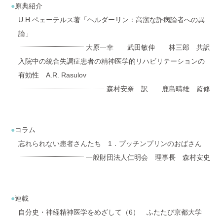
原典紹介
U.H.ペェーテルス著「ヘルダーリン：高潔な詐病論者への異
論」
大原一幸 武田敏伸 林三郎 共訳
入院中の統合失調症患者の精神医学的リハビリテーションの
有効性 A.R. Rasulov
森村安奈 訳 鹿島晴雄 監修
コラム
忘れられない患者さんたち 1．プッチンプリンのおばさん
一般財団法人仁明会 理事長 森村安史
連載
自分史・神経精神医学をめざして（6） ふたたび京都大学