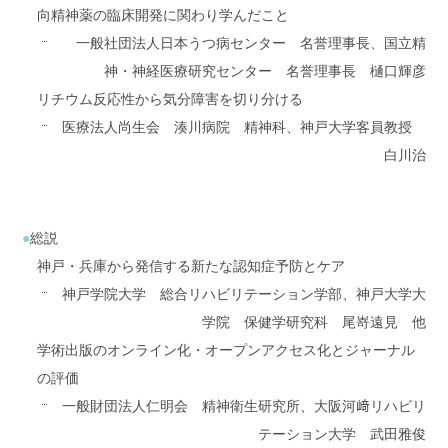
向精神薬の臨床開発に関わり学んだこと
一般社団法人日本うつ病センター 名誉理事長、国立精
神・神経医療研究センター 名誉理事長 樋口輝彦
リチウム反応性から気分障害を切り分ける
医療法人尚生会 湊川病院 精神科、神戸大学客員教授
白川治
総説
神戸・兵庫から発信する新たな認知症予防とケア
神戸学院大学 総合リハビリテーション学部、神戸大学大
学院 保健学研究科 尾嵜遠見 他
学術出版のオンライン化・オープンアクセス化とジャーナル
の評価
一般財団法人仁明会 精神衛生研究所、大阪河﨑リハビリ
テーション大学 武田雅俊